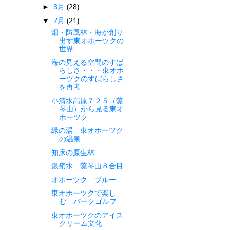
8月
(28)
►
7月
(21)
▼
畑・防風林・海が創り
出す東オホーツクの
世界
海の見える空間のすば
らしさ・・・東オホ
ーツクのすばらしさ
を再考
小清水高原７２５（藻
琴山）から見る東オ
ホーツク
緑の湯 東オホーツク
の温泉
知床の原生林
銀嶺水 藻琴山８合目
オホーツク ブルー
東オホーツクで楽し
む パークゴルフ
東オホーツクのアイス
クリーム文化