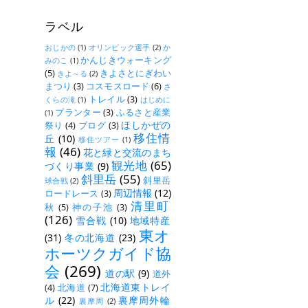
ラベル
おじかの
(1)
オリンピック選手
(2)
か
かんじきウォーキング
みのこ
(1)
(5)
きよさとにぎわい
きよ～る
(2)
まつり
(3)
コスモスロード
(6)
さ
トレイル
(3)
くらの滝
(1)
はじめに
プランター
(3)
ふるさと産業
(1)
ほしかぜの
祭り
(4)
ブログ
(3)
移住情
丘
(10)
移住ツアー
(1)
報
(46)
花と緑と交流のまち
観光地
(65)
づくり事業
(9)
斜里岳
(55)
斜里岳
球合戦
(2)
周辺情報
(12)
ロードレース
(3)
清里町
秋
(5)
神の子池
(3)
(126)
雪合戦
(10)
地域特産
東オ
(31)
冬の北海道
(23)
ホーツクガイド協
会
(269)
道の駅
(9)
道外
北海道東トレイ
(4)
北海道
(7)
ル
(22)
裏摩周外輪
裏摩周
(2)