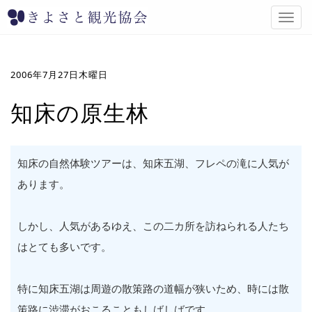
T
o
g
g
l
2006年7月27日木曜日
e
n
知床の原生林
a
v
i
g
知床の自然体験ツアーは、知床五湖、フレペの滝に人気が
a
あります。
t
i
o
しかし、人気があるゆえ、この二カ所を訪ねられる人たち
n
はとても多いです。
特に知床五湖は周遊の散策路の道幅が狭いため、時には散
策路に渋滞がおこることもしばしばです。