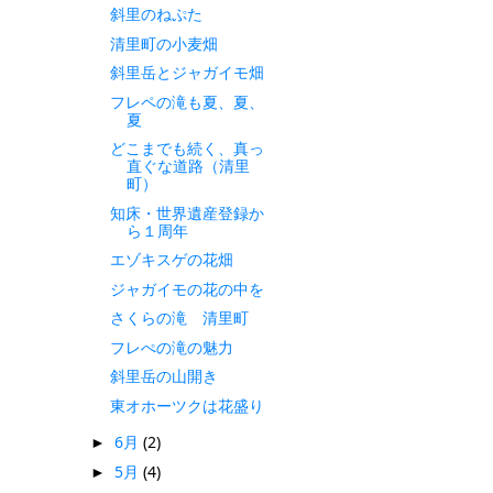
斜里のねぷた
清里町の小麦畑
斜里岳とジャガイモ畑
フレペの滝も夏、夏、
夏
どこまでも続く、真っ
直ぐな道路（清里
町）
知床・世界遺産登録か
ら１周年
エゾキスゲの花畑
ジャガイモの花の中を
さくらの滝 清里町
フレぺの滝の魅力
斜里岳の山開き
東オホーツクは花盛り
6月
(2)
►
5月
(4)
►