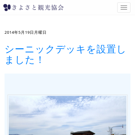
T
o
g
g
l
2014年5月19日月曜日
e
n
シーニックデッキを設置し
a
ました！
v
i
g
a
t
i
o
n