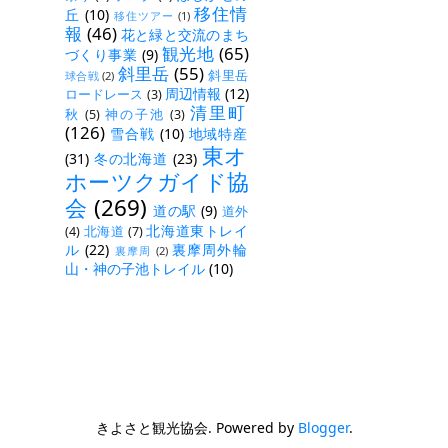
移住情
丘
(10)
移住ツアー
(1)
報
(46)
花と緑と交流のまち
観光地
(65)
づくり事業
(9)
斜里岳
(55)
斜里岳
球合戦
(2)
周辺情報
(12)
ロードレース
(3)
清里町
秋
(5)
神の子池
(3)
(126)
雪合戦
(10)
地域特産
東オ
(31)
冬の北海道
(23)
ホーツクガイド協
会
(269)
道の駅
(9)
道外
北海道東トレイ
(4)
北海道
(7)
ル
(22)
裏摩周外輪
裏摩周
(2)
山・神の子池トレイル
(10)
きよさと観光協会. Powered by
Blogger
.