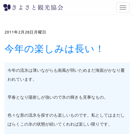
T
o
g
g
l
2011年2月28日月曜日
e
n
今年の楽しみは長い！
a
v
i
g
今年の流氷は薄いながらも南風が弱いためまだ海面がかなり覆
a
t
われています。
i
o
n
早春となり陽射しが強いので氷の輝きも見事なもの。
色々な形の流氷を探すのも楽しいものです。私としてはまだし
ばらくこの氷の状態が続いてくれれば楽しい限りです。