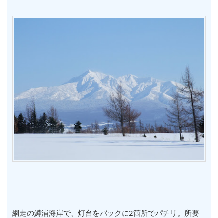
網走の鱒浦海岸で、灯台をバックに2箇所でパチリ。所要