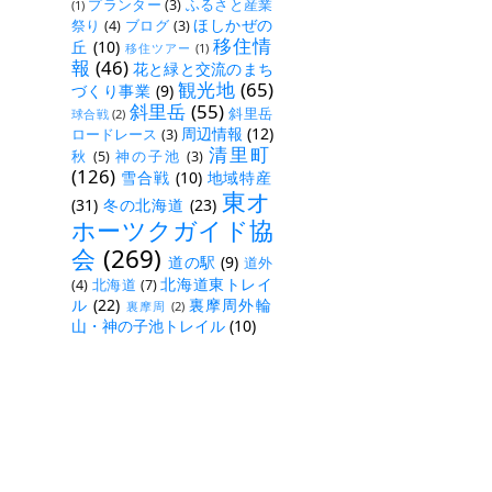
プランター
(3)
ふるさと産業
(1)
ほしかぜの
祭り
(4)
ブログ
(3)
移住情
丘
(10)
移住ツアー
(1)
報
(46)
花と緑と交流のまち
観光地
(65)
づくり事業
(9)
斜里岳
(55)
斜里岳
球合戦
(2)
周辺情報
(12)
ロードレース
(3)
清里町
秋
(5)
神の子池
(3)
(126)
雪合戦
(10)
地域特産
東オ
(31)
冬の北海道
(23)
ホーツクガイド協
会
(269)
道の駅
(9)
道外
北海道東トレイ
(4)
北海道
(7)
ル
(22)
裏摩周外輪
裏摩周
(2)
山・神の子池トレイル
(10)