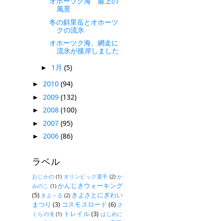
オホーツク海 最上の
風景
冬の斜里岳とオホーツ
クの流氷
オホーツク海、網走に
流氷が接岸しました
1月
(5)
►
2010
(94)
►
2009
(132)
►
2008
(100)
►
2007
(95)
►
2006
(86)
►
ラベル
おじかの
(1)
オリンピック選手
(2)
か
かんじきウォーキング
みのこ
(1)
(5)
きよさとにぎわい
きよ～る
(2)
まつり
(3)
コスモスロード
(6)
さ
トレイル
(3)
くらの滝
(1)
はじめに