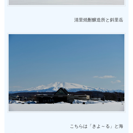
清里焼酎醸造所と斜里岳
こちらは「きよ～る」と海