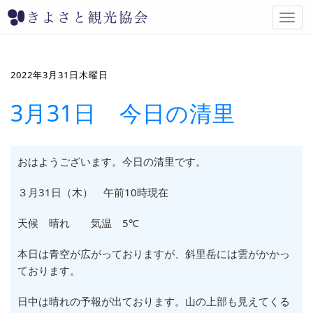
T
o
g
g
l
2022年3月31日木曜日
e
n
3月31日 今日の清里
a
v
i
g
おはようございます。今日の清里です。
a
t
３月31日（木
） 午前10時現在
i
o
天候 晴れ 気温 5℃
n
本日は青空が広がっておりますが、斜里岳には雲がかかっ
ております。
日中は晴れの予報が出ております。山の上部も見えてくる