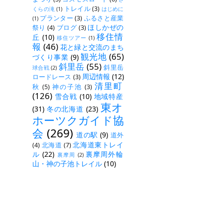
トレイル
(3)
くらの滝
(1)
はじめに
プランター
(3)
ふるさと産業
(1)
ほしかぜの
祭り
(4)
ブログ
(3)
移住情
丘
(10)
移住ツアー
(1)
報
(46)
花と緑と交流のまち
観光地
(65)
づくり事業
(9)
斜里岳
(55)
斜里岳
球合戦
(2)
周辺情報
(12)
ロードレース
(3)
清里町
秋
(5)
神の子池
(3)
(126)
雪合戦
(10)
地域特産
東オ
(31)
冬の北海道
(23)
ホーツクガイド協
会
(269)
道の駅
(9)
道外
北海道東トレイ
(4)
北海道
(7)
ル
(22)
裏摩周外輪
裏摩周
(2)
山・神の子池トレイル
(10)