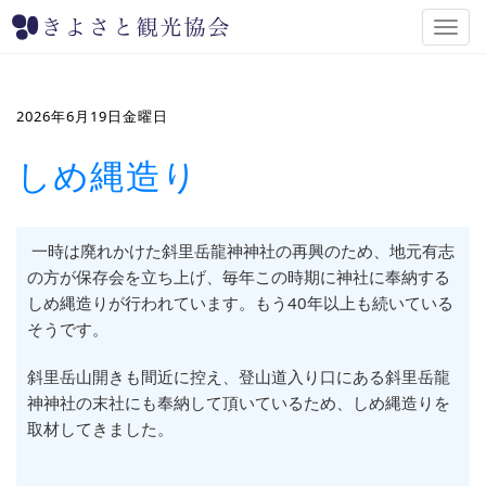
T
o
g
g
l
2026年6月19日金曜日
e
n
しめ縄造り
a
v
i
g
一時は廃れかけた斜里岳龍神神社の再興のため、地元有志
a
の方が保存会を立ち上げ、毎年この時期に神社に奉納する
t
しめ縄造りが行われています。もう40年以上も続いている
i
そうです。
o
n
斜里岳山開きも間近に控え、登山道入り口にある斜里岳龍
神神社の末社にも奉納して頂いているため、しめ縄造りを
取材してきました。