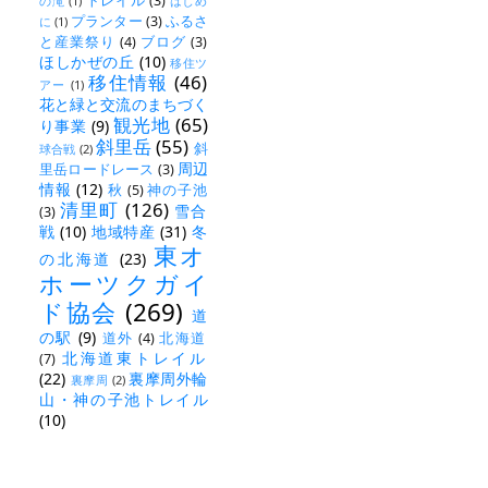
トレイル
(3)
の滝
(1)
はじめ
プランター
(3)
ふるさ
に
(1)
と産業祭り
(4)
ブログ
(3)
ほしかぜの丘
(10)
移住ツ
移住情報
(46)
アー
(1)
花と緑と交流のまちづく
観光地
(65)
り事業
(9)
斜里岳
(55)
斜
球合戦
(2)
周辺
里岳ロードレース
(3)
情報
(12)
秋
(5)
神の子池
清里町
(126)
雪合
(3)
戦
(10)
地域特産
(31)
冬
東オ
の北海道
(23)
ホーツクガイ
ド協会
(269)
道
の駅
(9)
道外
(4)
北海道
北海道東トレイル
(7)
(22)
裏摩周外輪
裏摩周
(2)
山・神の子池トレイル
(10)