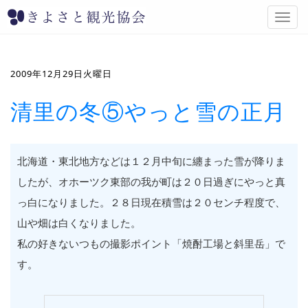
T
o
g
g
l
2009年12月29日火曜日
e
n
清里の冬⑤やっと雪の正月
a
v
i
g
北海道・東北地方などは１２月中旬に纏まった雪が降りま
a
したが、オホーツク東部の我が町は２０日過ぎにやっと真
t
i
っ白になりました。２８日現在積雪は２０センチ程度で、
o
山や畑は白くなりました。
n
私の好きないつもの撮影ポイント「焼酎工場と斜里岳」で
す。