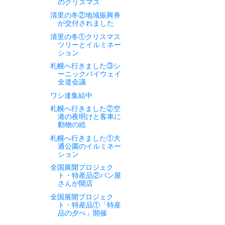
のクリスマス
清里の冬②地域振興券
が交付されました
清里の冬①クリスマス
ツリーとイルミネー
ション
札幌へ行きました③シ
ーニックバイウェイ
全道会議
ワシ達集結中
札幌へ行きました②空
港の夜明けと客車に
動物の絵
札幌へ行きました①大
通公園のイルミネー
ション
全国展開プロジェク
ト・特産品②パン屋
さんが開店
全国展開プロジェク
ト・特産品①「特産
品の夕べ」開催