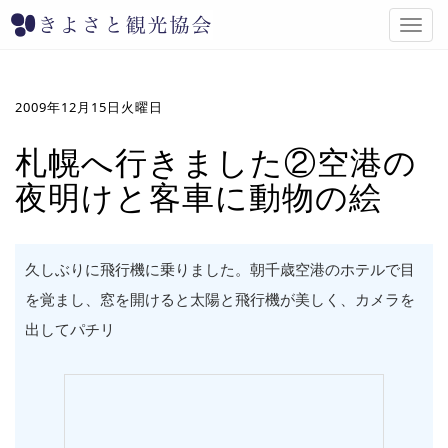
T
o
g
g
l
2009年12月15日火曜日
e
n
札幌へ行きました②空港の
a
夜明けと客車に動物の絵
v
i
g
a
t
久しぶりに飛行機に乗りました。朝千歳空港のホテルで目
i
を覚まし、窓を開けると太陽と飛行機が美しく、カメラを
o
n
出してパチリ