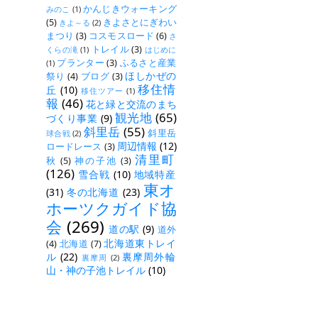
かんじきウォーキング
みのこ
(1)
(5)
きよさとにぎわい
きよ～る
(2)
まつり
(3)
コスモスロード
(6)
さ
トレイル
(3)
くらの滝
(1)
はじめに
プランター
(3)
ふるさと産業
(1)
ほしかぜの
祭り
(4)
ブログ
(3)
移住情
丘
(10)
移住ツアー
(1)
報
(46)
花と緑と交流のまち
観光地
(65)
づくり事業
(9)
斜里岳
(55)
斜里岳
球合戦
(2)
周辺情報
(12)
ロードレース
(3)
清里町
秋
(5)
神の子池
(3)
(126)
雪合戦
(10)
地域特産
東オ
(31)
冬の北海道
(23)
ホーツクガイド協
会
(269)
道の駅
(9)
道外
北海道東トレイ
(4)
北海道
(7)
ル
(22)
裏摩周外輪
裏摩周
(2)
山・神の子池トレイル
(10)