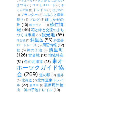
(5)
きよさとにぎわい
きよ～る
(2)
まつり
(3)
コスモスロード
(6)
さ
トレイル
(3)
くらの滝
(1)
はじめに
プランター
(3)
ふるさと産業
(1)
ほしかぜの
祭り
(4)
ブログ
(3)
移住情
丘
(10)
移住ツアー
(1)
報
(46)
花と緑と交流のまち
観光地
(65)
づくり事業
(9)
斜里岳
(55)
斜里岳
球合戦
(2)
周辺情報
(12)
ロードレース
(3)
清里町
秋
(5)
神の子池
(3)
(126)
雪合戦
(10)
地域特産
東オ
(31)
冬の北海道
(23)
ホーツクガイド協
会
(269)
道の駅
(9)
道外
北海道東トレイ
(4)
北海道
(7)
ル
(22)
裏摩周外輪
裏摩周
(2)
山・神の子池トレイル
(10)