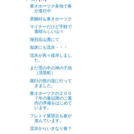
東オホーツク各地で春
が進行中
美幌峠も東オホーツク
マイナーだけど手軽で
素晴らしい山々
海別岳山麓にて
知床にも流氷・・・
流氷が再々接岸しまし
た。
まだ雪の中の神の子池
（清里町）
羅臼の熊の湯に行って
きました。
東オホーツクの２００
７年の春以降のご案
内の準備をはじめて
います。
フレトイ展望台も春が
進んでいます。
流氷からいきなり春？