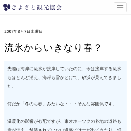
T
o
g
g
l
2007年3月7日水曜日
e
n
流氷からいきなり春？
a
v
i
g
先週は海岸に流氷が接岸していたのに、今は接岸する流氷
a
もほとんど消え、海岸も雪がとけて、砂浜が見えてきまし
t
i
た。
o
n
何だか「冬のち春」みたいな・・・そんな雰囲気です。
温暖化の影響が心配ですが、東オホーツクの各地の道路も
雪が消え、舗装されていない道路では土が出てきたり、畑