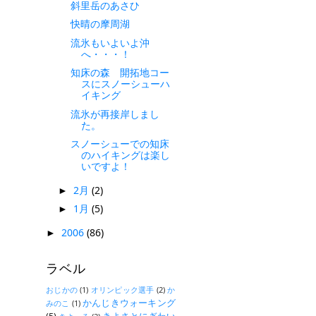
斜里岳のあさひ
快晴の摩周湖
流氷もいよいよ沖
へ・・・！
知床の森 開拓地コー
スにスノーシューハ
イキング
流氷が再接岸しまし
た。
スノーシューでの知床
のハイキングは楽し
いですよ！
2月
(2)
►
1月
(5)
►
2006
(86)
►
ラベル
おじかの
(1)
オリンピック選手
(2)
か
かんじきウォーキング
みのこ
(1)