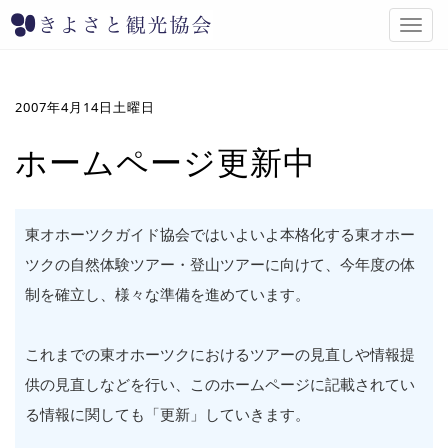
T
o
g
g
l
2007年4月14日土曜日
e
n
ホームページ更新中
a
v
i
g
東オホーツクガイド協会ではいよいよ本格化する東オホー
a
ツクの自然体験ツアー・登山ツアーに向けて、今年度の体
t
i
制を確立し、様々な準備を進めています。
o
n
これまでの東オホーツクにおけるツアーの見直しや情報提
供の見直しなどを行い、このホームページに記載されてい
る情報に関しても「更新」していきます。