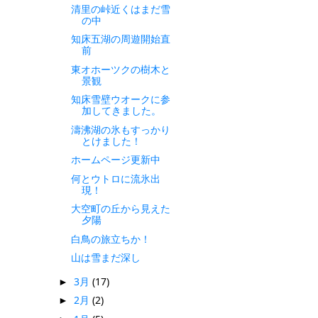
清里の峠近くはまだ雪
の中
知床五湖の周遊開始直
前
東オホーツクの樹木と
景観
知床雪壁ウオークに参
加してきました。
濤沸湖の氷もすっかり
とけました！
ホームページ更新中
何とウトロに流氷出
現！
大空町の丘から見えた
夕陽
白鳥の旅立ちか！
山は雪まだ深し
3月
(17)
►
2月
(2)
►