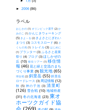
1月
(5)
►
2006
(86)
►
ラベル
おじかの
(1)
オリンピック選手
(2)
か
かんじきウォーキング
みのこ
(1)
(5)
きよさとにぎわい
きよ～る
(2)
まつり
(3)
コスモスロード
(6)
さ
トレイル
(3)
くらの滝
(1)
はじめに
プランター
(3)
ふるさと産業
(1)
ほしかぜの
祭り
(4)
ブログ
(3)
移住情
丘
(10)
移住ツアー
(1)
報
(46)
花と緑と交流のまち
観光地
(65)
づくり事業
(9)
斜里岳
(55)
斜里岳
球合戦
(2)
周辺情報
(12)
ロードレース
(3)
清里町
秋
(5)
神の子池
(3)
(126)
雪合戦
(10)
地域特産
東オ
(31)
冬の北海道
(23)
ホーツクガイド協
会
(269)
道の駅
(9)
道外