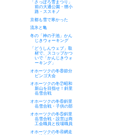
「さっぽろ雪まつり」
前の大通公園・狸小
路・ススキノ
京都も雪で寒かった
流氷と亀
冬の「神の子池」かん
じきウォーキング
「どうしんウェブ」取
材で、スコップかつ
いで「かんじきウォ
ーキング」
オホーツクの冬⑧節分
ビンゴ大会
オホーツクの冬⑦昭和
新山を目指せ！斜里
岳雪合戦
オホーツクの冬⑥斜里
岳雪合戦・子供の部
オホーツクの冬⑤斜里
岳雪合戦・設営は商
工会職員と役場職員
オホーツクの冬④網走