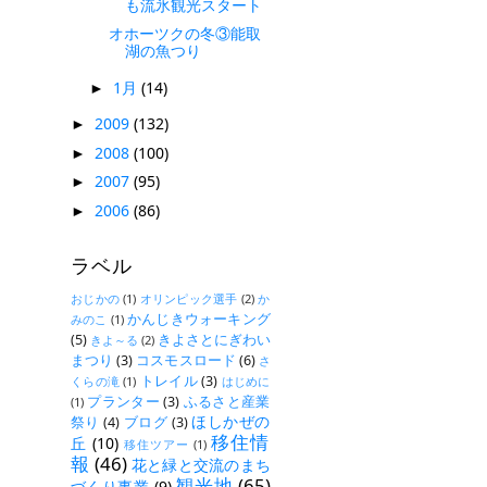
も流氷観光スタート
オホーツクの冬③能取
湖の魚つり
1月
(14)
►
2009
(132)
►
2008
(100)
►
2007
(95)
►
2006
(86)
►
ラベル
おじかの
(1)
オリンピック選手
(2)
か
かんじきウォーキング
みのこ
(1)
(5)
きよさとにぎわい
きよ～る
(2)
まつり
(3)
コスモスロード
(6)
さ
トレイル
(3)
くらの滝
(1)
はじめに
プランター
(3)
ふるさと産業
(1)
ほしかぜの
祭り
(4)
ブログ
(3)
移住情
丘
(10)
移住ツアー
(1)
報
(46)
花と緑と交流のまち
観光地
(65)
づくり事業
(9)