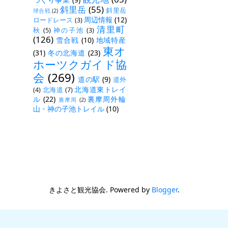
斜里岳
(55)
斜里岳
球合戦
(2)
周辺情報
(12)
ロードレース
(3)
清里町
秋
(5)
神の子池
(3)
(126)
雪合戦
(10)
地域特産
東オ
(31)
冬の北海道
(23)
ホーツクガイド協
会
(269)
道の駅
(9)
道外
北海道東トレイ
(4)
北海道
(7)
ル
(22)
裏摩周外輪
裏摩周
(2)
山・神の子池トレイル
(10)
きよさと観光協会. Powered by
Blogger
.