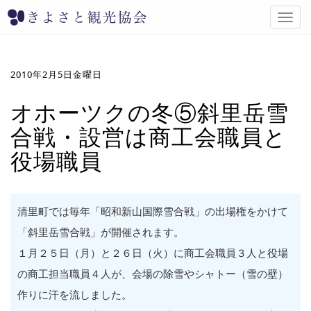
T
o
g
g
l
2010年2月5日金曜日
e
n
オホーツクの冬⑤斜里岳雪
a
合戦・設営は商工会職員と
v
i
役場職員
g
a
t
i
清里町では毎年「昭和新山国際雪合戦」の出場権をかけて
o
n
「斜里岳雪合戦」が開催されます。
１月２５日（月）と２６日（火）に商工会職員３人と役場
の商工担当職員４人が、会場の除雪やシャトー（雪の壁）
作りに汗を流しました。