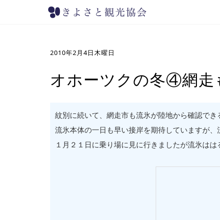
2010年2月4日木曜日
オホーツクの冬④網走
紋別に続いて、網走市も流氷が陸地から確認でき
流氷本体の一日も早い接岸を期待していますが、
１月２１日に乗り場に見に行きましたが流氷はは