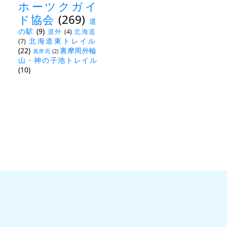
ホーツクガイ
ド協会
(269)
道
の駅
(9)
道外
(4)
北海道
北海道東トレイル
(7)
(22)
裏摩周外輪
裏摩周
(2)
山・神の子池トレイル
(10)