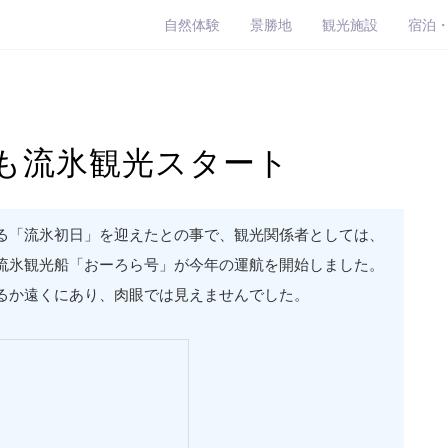
自然体験
景勝地
観光施設
宿泊
も流氷観光スタート
る「流氷初日」を迎えたとの事で、観光関係者としては、
流氷観光船「おーろら号」が今年の運航を開始しました。
るか遠くにあり、肉眼では見えませんでした。