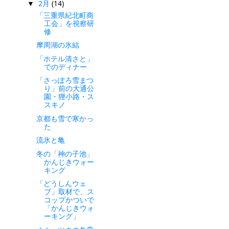
2月
(14)
▼
「三重県紀北町商
工会」を視察研
修
摩周湖の氷結
「ホテル清さと」
でのディナー
「さっぽろ雪まつ
り」前の大通公
園・狸小路・ス
スキノ
京都も雪で寒かっ
た
流氷と亀
冬の「神の子池」
かんじきウォー
キング
「どうしんウェ
ブ」取材で、ス
コップかついで
「かんじきウォ
ーキング」