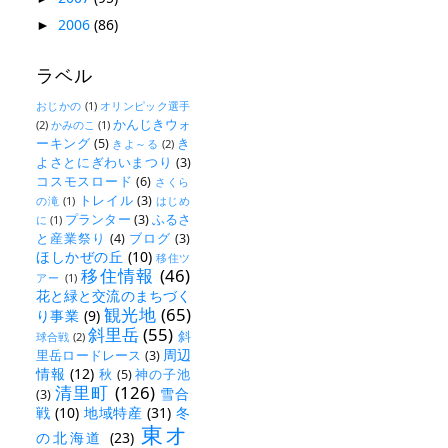
2006
(86)
►
ラベル
おじかの
(1)
オリンピック選手
かんじきウォ
(2)
かみのこ
(1)
ーキング
(5)
き
きよ～る
(2)
よさとにぎわいまつり
(3)
コスモスロード
(6)
さくら
トレイル
(3)
の滝
(1)
はじめ
プランター
(3)
ふるさ
に
(1)
と産業祭り
(4)
ブログ
(3)
ほしかぜの丘
(10)
移住ツ
移住情報
(46)
アー
(1)
花と緑と交流のまちづく
観光地
(65)
り事業
(9)
斜里岳
(55)
斜
球合戦
(2)
周辺
里岳ロードレース
(3)
情報
(12)
秋
(5)
神の子池
清里町
(126)
雪合
(3)
戦
(10)
地域特産
(31)
冬
東オ
の北海道
(23)