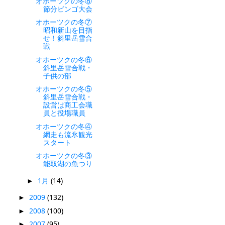
オホーツクの冬⑧
節分ビンゴ大会
オホーツクの冬⑦
昭和新山を目指
せ！斜里岳雪合
戦
オホーツクの冬⑥
斜里岳雪合戦・
子供の部
オホーツクの冬⑤
斜里岳雪合戦・
設営は商工会職
員と役場職員
オホーツクの冬④
網走も流氷観光
スタート
オホーツクの冬③
能取湖の魚つり
1月
(14)
►
2009
(132)
►
2008
(100)
►
2007
(95)
►