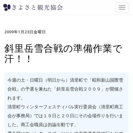
T
o
g
g
l
2009年1月23日金曜日
e
n
斜里岳雪合戦の準備作業で
a
汗！！
v
i
g
a
t
今週の土・日曜日（明日から）清里町で「昭和新山国際雪
i
合戦」の予選を兼ねた「斜里岳雪合戦２００９」が開催さ
o
n
れます。
清里町ウィンターフェスティバル実行委員会（清里町商工
会が事務局）では１９日と２０日にその会場作りを行いま
した。商工会職員は勿論出動です。