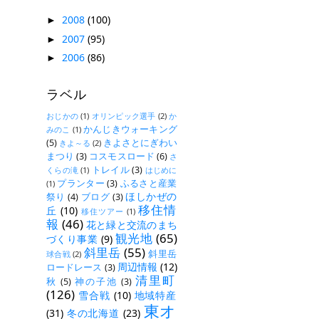
2008
(100)
►
2007
(95)
►
2006
(86)
►
ラベル
おじかの
(1)
オリンピック選手
(2)
か
かんじきウォーキング
みのこ
(1)
(5)
きよさとにぎわい
きよ～る
(2)
まつり
(3)
コスモスロード
(6)
さ
トレイル
(3)
くらの滝
(1)
はじめに
プランター
(3)
ふるさと産業
(1)
ほしかぜの
祭り
(4)
ブログ
(3)
移住情
丘
(10)
移住ツアー
(1)
報
(46)
花と緑と交流のまち
観光地
(65)
づくり事業
(9)
斜里岳
(55)
斜里岳
球合戦
(2)
周辺情報
(12)
ロードレース
(3)
清里町
秋
(5)
神の子池
(3)
(126)
雪合戦
(10)
地域特産
東オ
(31)
冬の北海道
(23)