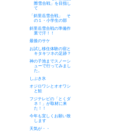
際雪合戦」を目指し
て
「斜里岳雪合戦」 そ
の１・小学生の部
斜里岳雪合戦の準備作
業で汗！！
最後のサケ
お試し移住体験の宿と
キタキツネの足跡？
神の子池までスノーシ
ューで行ってみまし
た。
しぶき氷
オジロワシとオオワシ
と鮭
フジテレビの「とくダ
ネ！」が取材に来
た！！
今年も宜しくお願い致
します
天気が・・