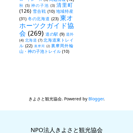
清里町
秋
(5)
神の子池
(3)
(126)
雪合戦
(10)
地域特産
東オ
(31)
冬の北海道
(23)
ホーツクガイド協
会
(269)
道の駅
(9)
道外
北海道東トレイ
(4)
北海道
(7)
ル
(22)
裏摩周外輪
裏摩周
(2)
山・神の子池トレイル
(10)
きよさと観光協会. Powered by
Blogger
.
NPO法人きよさと観光協会