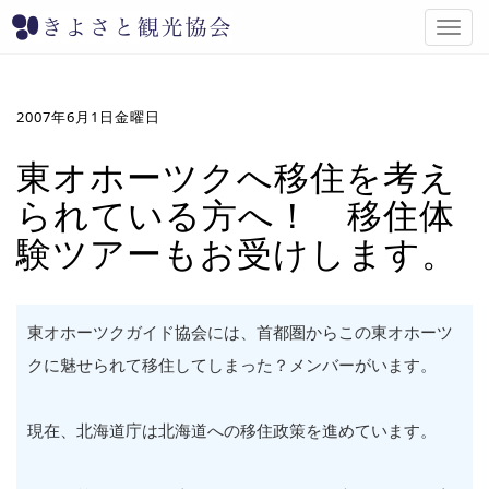
T
o
g
g
l
2007年6月1日金曜日
e
n
東オホーツクへ移住を考え
a
られている方へ！ 移住体
v
i
験ツアーもお受けします。
g
a
t
i
東オホーツクガイド協会には、首都圏からこの東オホーツ
o
n
クに魅せられて移住してしまった？メンバーがいます。
現在、北海道庁は北海道への移住政策を進めています。