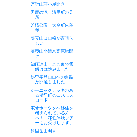
万計山荘小屋開き
男鹿の滝 清里町の見
所
芝桜公園 大空町東藻
琴
藻琴山は山桜が素晴ら
しい
藻琴山小清水高原峠開
き
知床連山・ここまで雪
解けは進みました
斜里岳登山口への道路
が開通しました
シーニックデッキのあ
る清里町のコスモス
ロード
東オホーツクへ移住を
考えられている方
へ！ 移住体験ツア
ーもお受けします。
斜里岳山開き