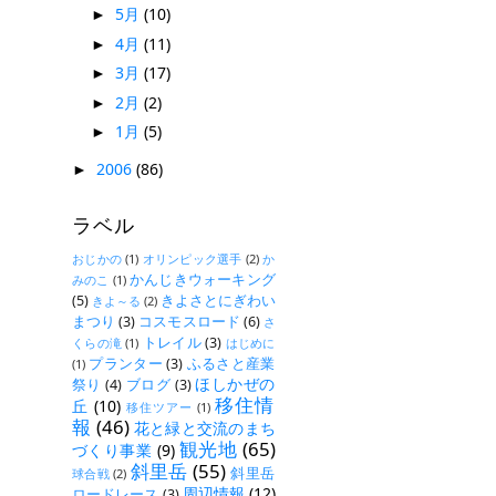
5月
(10)
►
4月
(11)
►
3月
(17)
►
2月
(2)
►
1月
(5)
►
2006
(86)
►
ラベル
おじかの
(1)
オリンピック選手
(2)
か
かんじきウォーキング
みのこ
(1)
(5)
きよさとにぎわい
きよ～る
(2)
まつり
(3)
コスモスロード
(6)
さ
トレイル
(3)
くらの滝
(1)
はじめに
プランター
(3)
ふるさと産業
(1)
ほしかぜの
祭り
(4)
ブログ
(3)
移住情
丘
(10)
移住ツアー
(1)
報
(46)
花と緑と交流のまち
観光地
(65)
づくり事業
(9)
斜里岳
(55)
斜里岳
球合戦
(2)
周辺情報
(12)
ロードレース
(3)