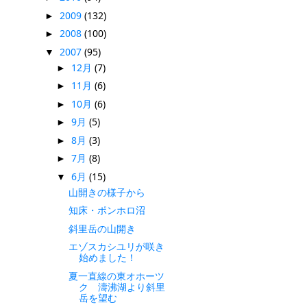
2009
(132)
►
2008
(100)
►
2007
(95)
▼
12月
(7)
►
11月
(6)
►
10月
(6)
►
9月
(5)
►
8月
(3)
►
7月
(8)
►
6月
(15)
▼
山開きの様子から
知床・ポンホロ沼
斜里岳の山開き
エゾスカシユリが咲き
始めました！
夏一直線の東オホーツ
ク 濤沸湖より斜里
岳を望む