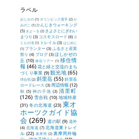
ラベル
おじかの
(1)
オリンピック選手
(2)
か
かんじきウォーキング
みのこ
(1)
(5)
きよさとにぎわい
きよ～る
(2)
まつり
(3)
コスモスロード
(6)
さ
トレイル
(3)
くらの滝
(1)
はじめに
プランター
(3)
ふるさと産業
(1)
ほしかぜの
祭り
(4)
ブログ
(3)
移住情
丘
(10)
移住ツアー
(1)
報
(46)
花と緑と交流のまち
観光地
(65)
づくり事業
(9)
斜里岳
(55)
斜里岳
球合戦
(2)
周辺情報
(12)
ロードレース
(3)
清里町
秋
(5)
神の子池
(3)
(126)
雪合戦
(10)
地域特産
東オ
(31)
冬の北海道
(23)
ホーツクガイド協
会
(269)
道の駅
(9)
道外
北海道東トレイ
(4)
北海道
(7)
ル
(22)
裏摩周外輪
裏摩周
(2)