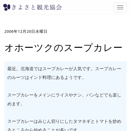
T
o
g
g
l
2006年12月20日水曜日
e
n
オホーツクのスープカレー
a
v
i
g
最近。北海道ではスープカレーが人気です。スープカレー
a
のルーツはインド料理にあるようです。
t
i
o
スープカレーをメインにライスやナン、パンなどでも楽し
n
めます。
スープカレーはみじん切りにしたタマネギとトマトを炒め
るところから始めることが多いです。