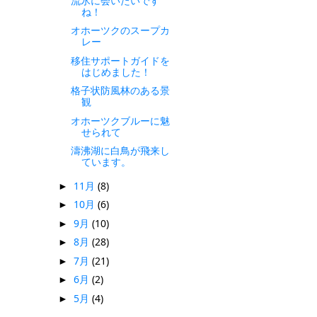
流氷に会いたいです
ね！
オホーツクのスープカ
レー
移住サポートガイドを
はじめました！
格子状防風林のある景
観
オホーツクブルーに魅
せられて
濤沸湖に白鳥が飛来し
ています。
11月
(8)
►
10月
(6)
►
9月
(10)
►
8月
(28)
►
7月
(21)
►
6月
(2)
►
5月
(4)
►