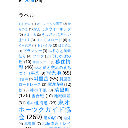
2006
(86)
►
ラベル
おじかの
(1)
オリンピック選手
(2)
か
かんじきウォーキング
みのこ
(1)
(5)
きよさとにぎわい
きよ～る
(2)
まつり
(3)
コスモスロード
(6)
さ
トレイル
(3)
くらの滝
(1)
はじめに
プランター
(3)
ふるさと産業
(1)
ほしかぜの
祭り
(4)
ブログ
(3)
移住情
丘
(10)
移住ツアー
(1)
報
(46)
花と緑と交流のまち
観光地
(65)
づくり事業
(9)
斜里岳
(55)
斜里岳
球合戦
(2)
周辺情報
(12)
ロードレース
(3)
清里町
秋
(5)
神の子池
(3)
(126)
雪合戦
(10)
地域特産
東オ
(31)
冬の北海道
(23)
ホーツクガイド協
会
(269)
道の駅
(9)
道外
北海道東トレイ
(4)
北海道
(7)