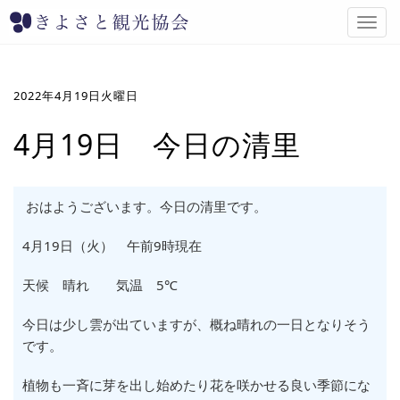
T
o
g
g
l
2022年4月19日火曜日
e
n
4月19日 今日の清里
a
v
i
g
おはようございます。今日の清里です。
a
t
4月19日（火） 午前9時現在
i
o
天候 晴れ 気温 5℃
n
今日は少し雲が出ていますが、概ね晴れの一日となりそう
です。
植物も一斉に芽を出し始めたり花を咲かせる良い季節にな