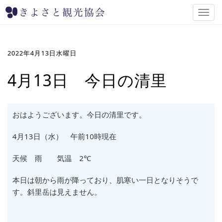
T
o
g
g
l
2022年4月13日水曜日
e
n
4月13日 今日の清里
a
v
i
g
おはようございます。今日の清里です。
a
t
4月13日（水
） 午前10時現在
i
o
天候 雨 気温 2℃
n
本日は朝から雨が降っており、肌寒い一日となりそうで
す。斜里岳は見えません。