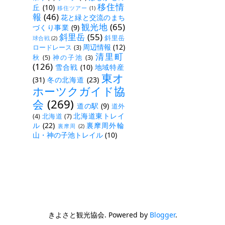
移住情
丘
(10)
移住ツアー
(1)
報
(46)
花と緑と交流のまち
観光地
(65)
づくり事業
(9)
斜里岳
(55)
斜里岳
球合戦
(2)
周辺情報
(12)
ロードレース
(3)
清里町
秋
(5)
神の子池
(3)
(126)
雪合戦
(10)
地域特産
東オ
(31)
冬の北海道
(23)
ホーツクガイド協
会
(269)
道の駅
(9)
道外
北海道東トレイ
(4)
北海道
(7)
ル
(22)
裏摩周外輪
裏摩周
(2)
山・神の子池トレイル
(10)
きよさと観光協会. Powered by
Blogger
.