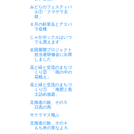
みどりのフェスティバ
ル①「クマゲラ太
鼓」
６月の斜里岳とアスパ
ラ収穫
じゃがポックルはいつ
でも買えます
全国展開プロジェクト
担当者研修会に出席
しました
花と緑と交流のまちづ
くり② 「雨の中の
花植え」
花と緑と交流のまちづ
くり① 「堆肥と黒
土詰め放題」
北海道の旅、その５
日高の馬
サクラマス飛ぶ
北海道の旅、その４
もち米の里なよろ