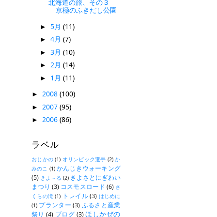
北海道の旅、その３
京極のふきだし公園
5月
(11)
►
4月
(7)
►
3月
(10)
►
2月
(14)
►
1月
(11)
►
2008
(100)
►
2007
(95)
►
2006
(86)
►
ラベル
おじかの
(1)
オリンピック選手
(2)
か
かんじきウォーキング
みのこ
(1)
(5)
きよさとにぎわい
きよ～る
(2)
まつり
(3)
コスモスロード
(6)
さ
トレイル
(3)
くらの滝
(1)
はじめに
プランター
(3)
ふるさと産業
(1)
ほしかぜの
祭り
(4)
ブログ
(3)