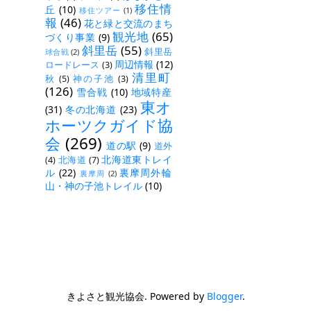
移住情
丘
(10)
移住ツアー
(1)
報
(46)
花と緑と交流のまち
観光地
(65)
づくり事業
(9)
斜里岳
(55)
斜里岳
球合戦
(2)
周辺情報
(12)
ロードレース
(3)
清里町
秋
(5)
神の子池
(3)
(126)
雪合戦
(10)
地域特産
東オ
(31)
冬の北海道
(23)
ホーツクガイド協
会
(269)
道の駅
(9)
道外
北海道東トレイ
(4)
北海道
(7)
ル
(22)
裏摩周外輪
裏摩周
(2)
山・神の子池トレイル
(10)
きよさと観光協会. Powered by
Blogger
.