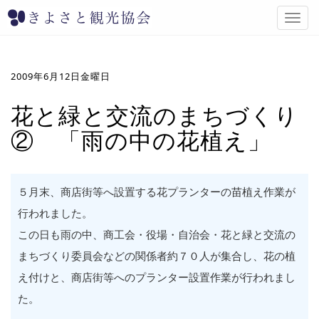
T
o
g
g
l
2009年6月12日金曜日
e
n
花と緑と交流のまちづくり
a
② 「雨の中の花植え」
v
i
g
a
t
５月末、商店街等へ設置する花プランターの苗植え作業が
i
行われました。
o
n
この日も雨の中、商工会・役場・自治会・花と緑と交流の
まちづくり委員会などの関係者約７０人が集合し、花の植
え付けと、商店街等へのプランター設置作業が行われまし
た。