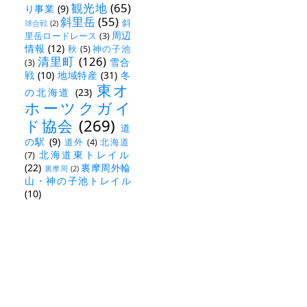
観光地
(65)
り事業
(9)
斜里岳
(55)
斜
球合戦
(2)
周辺
里岳ロードレース
(3)
情報
(12)
秋
(5)
神の子池
清里町
(126)
雪合
(3)
戦
(10)
地域特産
(31)
冬
東オ
の北海道
(23)
ホーツクガイ
ド協会
(269)
道
の駅
(9)
道外
(4)
北海道
北海道東トレイル
(7)
(22)
裏摩周外輪
裏摩周
(2)
山・神の子池トレイル
(10)