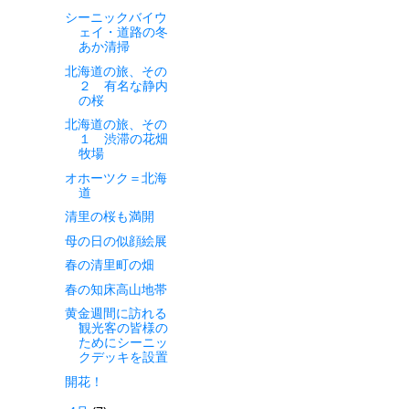
シーニックバイウ
ェイ・道路の冬
あか清掃
北海道の旅、その
２ 有名な静内
の桜
北海道の旅、その
１ 渋滞の花畑
牧場
オホーツク＝北海
道
清里の桜も満開
母の日の似顔絵展
春の清里町の畑
春の知床高山地帯
黄金週間に訪れる
観光客の皆様の
ためにシーニッ
クデッキを設置
開花！