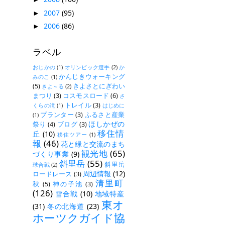
2007
(95)
►
2006
(86)
►
ラベル
おじかの
(1)
オリンピック選手
(2)
か
かんじきウォーキング
みのこ
(1)
(5)
きよさとにぎわい
きよ～る
(2)
まつり
(3)
コスモスロード
(6)
さ
トレイル
(3)
くらの滝
(1)
はじめに
プランター
(3)
ふるさと産業
(1)
ほしかぜの
祭り
(4)
ブログ
(3)
移住情
丘
(10)
移住ツアー
(1)
報
(46)
花と緑と交流のまち
観光地
(65)
づくり事業
(9)
斜里岳
(55)
斜里岳
球合戦
(2)
周辺情報
(12)
ロードレース
(3)
清里町
秋
(5)
神の子池
(3)
(126)
雪合戦
(10)
地域特産
東オ
(31)
冬の北海道
(23)
ホーツクガイド協