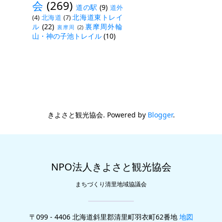
会
(269)
道の駅
(9)
道外
北海道東トレイ
(4)
北海道
(7)
ル
(22)
裏摩周外輪
裏摩周
(2)
山・神の子池トレイル
(10)
きよさと観光協会. Powered by
Blogger
.
NPO法人きよさと観光協会
まちづくり清里地域協議会
〒099 - 4406 北海道斜里郡清里町羽衣町62番地
地図