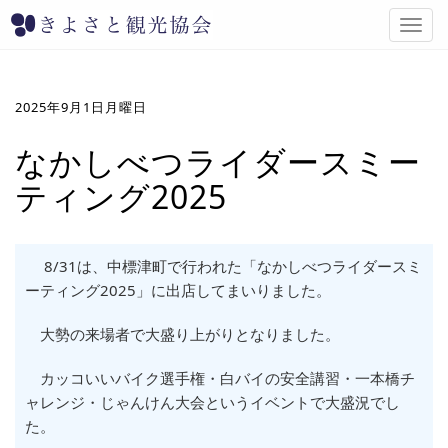
T
o
g
g
l
2025年9月1日月曜日
e
n
なかしべつライダースミー
a
ティング2025
v
i
g
a
8/31は、中標津町で行われた「なかしべつライダースミ
t
i
ーティング2025」に出店してまいりました。
o
n
大勢の来場者で大盛り上がりとなりました。
カッコいいバイク選手権・白バイの安全講習・一本橋チ
ャレンジ・じゃんけん大会というイベントで大盛況でし
た。