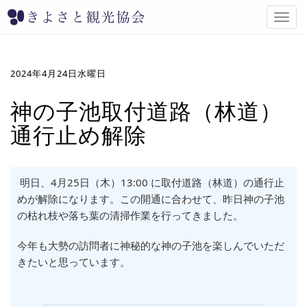
T
o
g
g
l
2024年4月24日水曜日
e
n
神の子池取付道路（林道）
a
通行止め解除
v
i
g
a
明日、4月25日（木）13:00 に取付道路（林道）の通行止
t
i
めが解除になります。この開通に合わせて、昨日神の子池
o
の枯れ枝や落ち葉の清掃作業を行ってきました。
n
今年も大勢の訪問者に神秘的な神の子池を楽しんでいただ
きたいと思っています。