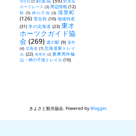
斜里岳
(55)
斜里岳
球合戦
(2)
周辺情報
(12)
ロードレース
(3)
清里町
秋
(5)
神の子池
(3)
(126)
雪合戦
(10)
地域特産
東オ
(31)
冬の北海道
(23)
ホーツクガイド協
会
(269)
道の駅
(9)
道外
北海道東トレイ
(4)
北海道
(7)
ル
(22)
裏摩周外輪
裏摩周
(2)
山・神の子池トレイル
(10)
きよさと観光協会. Powered by
Blogger
.