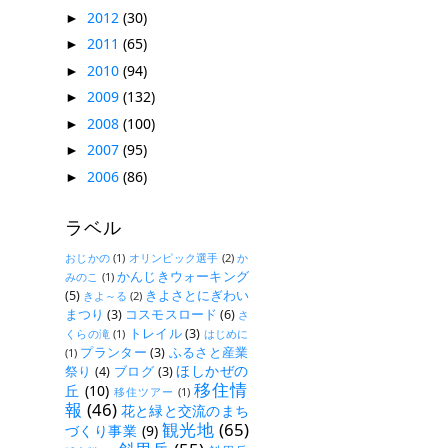
2012
(30)
►
2011
(65)
►
2010
(94)
►
2009
(132)
►
2008
(100)
►
2007
(95)
►
2006
(86)
►
ラベル
おじかの
(1)
オリンピック選手
(2)
か
かんじきウォーキング
みのこ
(1)
(5)
きよさとにぎわい
きよ～る
(2)
まつり
(3)
コスモスロード
(6)
さ
トレイル
(3)
くらの滝
(1)
はじめに
プランター
(3)
ふるさと産業
(1)
ほしかぜの
祭り
(4)
ブログ
(3)
移住情
丘
(10)
移住ツアー
(1)
報
(46)
花と緑と交流のまち
観光地
(65)
づくり事業
(9)