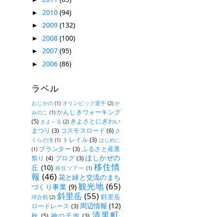
2010
(94)
►
2009
(132)
►
2008
(100)
►
2007
(95)
►
2006
(86)
►
ラベル
おじかの
(1)
オリンピック選手
(2)
か
かんじきウォーキング
みのこ
(1)
(5)
きよさとにぎわい
きよ～る
(2)
まつり
(3)
コスモスロード
(6)
さ
トレイル
(3)
くらの滝
(1)
はじめに
プランター
(3)
ふるさと産業
(1)
ほしかぜの
祭り
(4)
ブログ
(3)
移住情
丘
(10)
移住ツアー
(1)
報
(46)
花と緑と交流のまち
観光地
(65)
づくり事業
(9)
斜里岳
(55)
斜里岳
球合戦
(2)
周辺情報
(12)
ロードレース
(3)
清里町
秋
(5)
神の子池
(3)