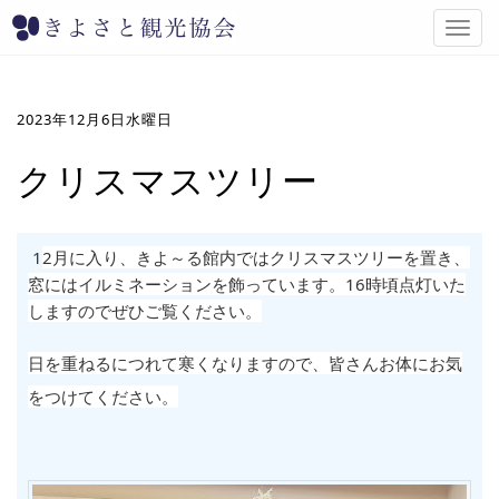
T
o
g
g
l
2023年12月6日水曜日
e
n
クリスマスツリー
a
v
i
g
1
2月に入り、きよ～る館内ではクリスマスツリーを置き、
a
窓にはイルミネーションを飾っています。16時頃点灯いた
t
しますのでぜひご覧ください。
i
o
日を重ねるにつれて寒くなりますので、皆さんお体にお気
n
をつけてください。