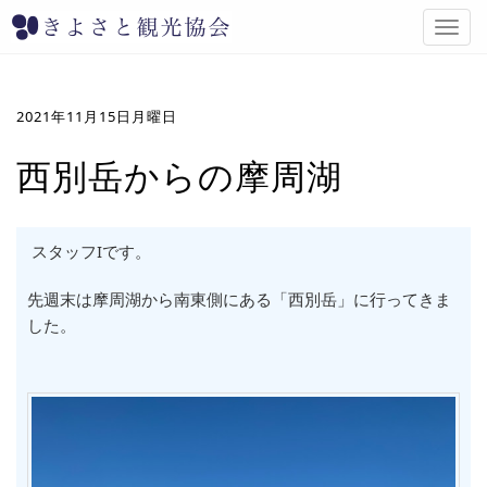
T
o
g
g
l
2021年11月15日月曜日
e
n
西別岳からの摩周湖
a
v
i
g
スタッフIです。
a
t
先週末は摩周湖から南東側にある「西別岳」に行ってきま
i
した。
o
n