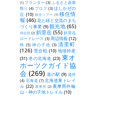
プランター
(3)
ふるさと産業
(1)
ほしかぜの
祭り
(4)
ブログ
(3)
移住情
丘
(10)
移住ツアー
(1)
報
(46)
花と緑と交流のまち
観光地
(65)
づくり事業
(9)
斜里岳
(55)
斜里岳
球合戦
(2)
周辺情報
(12)
ロードレース
(3)
清里町
秋
(5)
神の子池
(3)
(126)
雪合戦
(10)
地域特産
東オ
(31)
冬の北海道
(23)
ホーツクガイド協
会
(269)
道の駅
(9)
道外
北海道東トレイ
(4)
北海道
(7)
ル
(22)
裏摩周外輪
裏摩周
(2)
山・神の子池トレイル
(10)