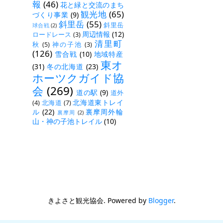
報
(46)
花と緑と交流のまち
観光地
(65)
づくり事業
(9)
斜里岳
(55)
斜里岳
球合戦
(2)
周辺情報
(12)
ロードレース
(3)
清里町
秋
(5)
神の子池
(3)
(126)
雪合戦
(10)
地域特産
東オ
(31)
冬の北海道
(23)
ホーツクガイド協
会
(269)
道の駅
(9)
道外
北海道東トレイ
(4)
北海道
(7)
ル
(22)
裏摩周外輪
裏摩周
(2)
山・神の子池トレイル
(10)
きよさと観光協会. Powered by
Blogger
.