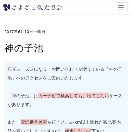
T
o
g
g
l
2017年6月10日土曜日
e
n
神の子池
a
v
i
g
観光シーズンになり、お問い合わせが増えている「神の子
a
池」へのアクセスをご案内いたします。
t
i
o
「神の子池」は
カーナビで検索しても、出てこない
ケース
n
があります。
また、
電話番号検索
を行うと、27km以上離れた観光案内
所へ着いてしまいますので、
使用しないで
下さい。