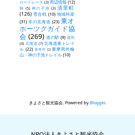
周辺情報
(12)
ロードレース
(3)
清里町
秋
(5)
神の子池
(3)
(126)
雪合戦
(10)
地域特産
東オ
(31)
冬の北海道
(23)
ホーツクガイド協
会
(269)
道の駅
(9)
道外
北海道東トレイ
(4)
北海道
(7)
ル
(22)
裏摩周外輪
裏摩周
(2)
山・神の子池トレイル
(10)
きよさと観光協会. Powered by
Blogger
.
NPO法人きよさと観光協会