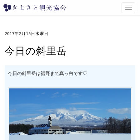
T
o
g
g
l
2017年2月15日水曜日
e
n
今日の斜里岳
a
v
i
g
今日の斜里岳は裾野まで真っ白です♡
a
t
i
o
n