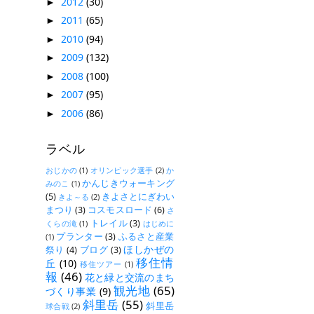
2012
(30)
►
2011
(65)
►
2010
(94)
►
2009
(132)
►
2008
(100)
►
2007
(95)
►
2006
(86)
►
ラベル
おじかの
(1)
オリンピック選手
(2)
か
かんじきウォーキング
みのこ
(1)
(5)
きよさとにぎわい
きよ～る
(2)
まつり
(3)
コスモスロード
(6)
さ
トレイル
(3)
くらの滝
(1)
はじめに
プランター
(3)
ふるさと産業
(1)
ほしかぜの
祭り
(4)
ブログ
(3)
移住情
丘
(10)
移住ツアー
(1)
報
(46)
花と緑と交流のまち
観光地
(65)
づくり事業
(9)
斜里岳
(55)
斜里岳
球合戦
(2)