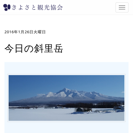
T
o
g
g
l
2016年1月26日火曜日
e
n
今日の斜里岳
a
v
i
g
a
t
i
o
n