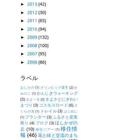
2013
(42)
►
2012
(30)
►
2011
(65)
►
2010
(94)
►
2009
(132)
►
2008
(100)
►
2007
(95)
►
2006
(86)
►
ラベル
おじかの
(1)
オリンピック選手
(2)
か
かんじきウォーキング
みのこ
(1)
(5)
きよさとにぎわい
きよ～る
(2)
まつり
(3)
コスモスロード
(6)
さ
トレイル
(3)
くらの滝
(1)
はじめに
プランター
(3)
ふるさと産業
(1)
ほしかぜの
祭り
(4)
ブログ
(3)
移住情
丘
(10)
移住ツアー
(1)
報
(46)
花と緑と交流のまち