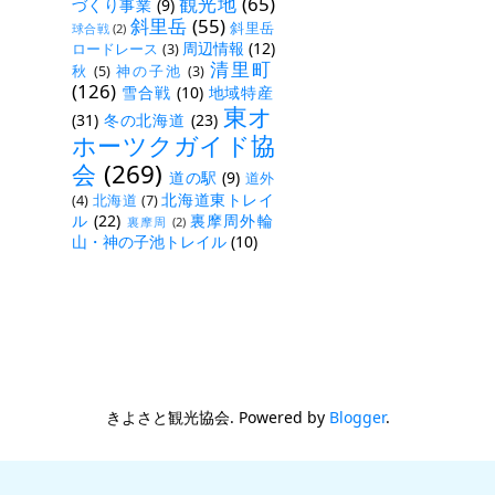
観光地
(65)
づくり事業
(9)
斜里岳
(55)
斜里岳
球合戦
(2)
周辺情報
(12)
ロードレース
(3)
清里町
秋
(5)
神の子池
(3)
(126)
雪合戦
(10)
地域特産
東オ
(31)
冬の北海道
(23)
ホーツクガイド協
会
(269)
道の駅
(9)
道外
北海道東トレイ
(4)
北海道
(7)
ル
(22)
裏摩周外輪
裏摩周
(2)
山・神の子池トレイル
(10)
きよさと観光協会. Powered by
Blogger
.