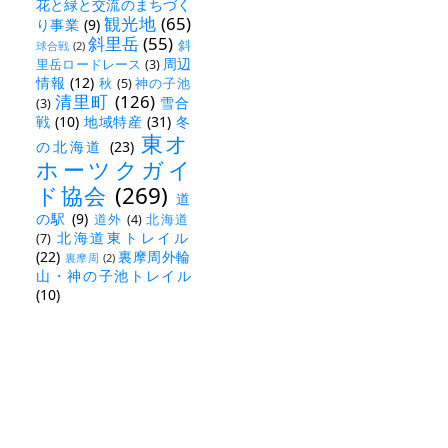
花と緑と交流のまちづく
観光地
(65)
り事業
(9)
斜里岳
(55)
斜
球合戦
(2)
周辺
里岳ロードレース
(3)
情報
(12)
秋
(5)
神の子池
清里町
(126)
雪合
(3)
戦
(10)
地域特産
(31)
冬
東オ
の北海道
(23)
ホーツクガイ
ド協会
(269)
道
の駅
(9)
道外
(4)
北海道
北海道東トレイル
(7)
(22)
裏摩周外輪
裏摩周
(2)
山・神の子池トレイル
(10)