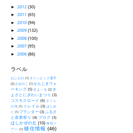
2012
(30)
►
2011
(65)
►
2010
(94)
►
2009
(132)
►
2008
(100)
►
2007
(95)
►
2006
(86)
►
ラベル
おじかの
(1)
オリンピック選手
かんじきウォ
(2)
かみのこ
(1)
ーキング
(5)
き
きよ～る
(2)
よさとにぎわいまつり
(3)
コスモスロード
(6)
さくら
トレイル
(3)
の滝
(1)
はじめ
プランター
(3)
ふるさ
に
(1)
と産業祭り
(4)
ブログ
(3)
ほしかぜの丘
(10)
移住ツ
移住情報
(46)
アー
(1)