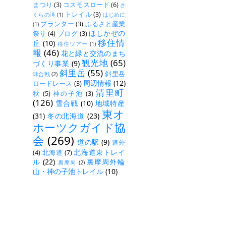
まつり
(3)
コスモスロード
(6)
さ
トレイル
(3)
くらの滝
(1)
はじめに
プランター
(3)
ふるさと産業
(1)
ほしかぜの
祭り
(4)
ブログ
(3)
移住情
丘
(10)
移住ツアー
(1)
報
(46)
花と緑と交流のまち
観光地
(65)
づくり事業
(9)
斜里岳
(55)
斜里岳
球合戦
(2)
周辺情報
(12)
ロードレース
(3)
清里町
秋
(5)
神の子池
(3)
(126)
雪合戦
(10)
地域特産
東オ
(31)
冬の北海道
(23)
ホーツクガイド協
会
(269)
道の駅
(9)
道外
北海道東トレイ
(4)
北海道
(7)
ル
(22)
裏摩周外輪
裏摩周
(2)
山・神の子池トレイル
(10)