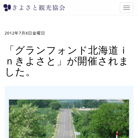
T
o
g
g
l
2012年7月6日金曜日
e
n
「グランフォンド北海道ｉ
a
ｎきよさと」が開催されま
v
i
した。
g
a
t
i
o
n