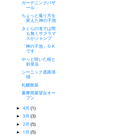
ガーデニングバザ
ール
ちょっと撮り方を
変えた神の子池
さくらの滝では間
も無くサクラマ
スがジャンプ
「神の子池」ＯＫ
です
やっと咲いた桜と
斜里岳
シーニック道路清
掃
札幌散策
裏摩周展望台オー
プン
4月
(1)
►
3月
(3)
►
2月
(5)
►
1月
(5)
►