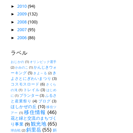
2010
(94)
►
2009
(132)
►
2008
(100)
►
2007
(95)
►
2006
(86)
►
ラベル
おじかの
(1)
オリンピック選手
かんじきウォ
(2)
かみのこ
(1)
ーキング
(5)
き
きよ～る
(2)
よさとにぎわいまつり
(3)
コスモスロード
(6)
さくら
トレイル
(3)
の滝
(1)
はじめ
プランター
(3)
ふるさ
に
(1)
と産業祭り
(4)
ブログ
(3)
ほしかぜの丘
(10)
移住ツ
移住情報
(46)
アー
(1)
花と緑と交流のまちづく
観光地
(65)
り事業
(9)
斜里岳
(55)
斜
球合戦
(2)