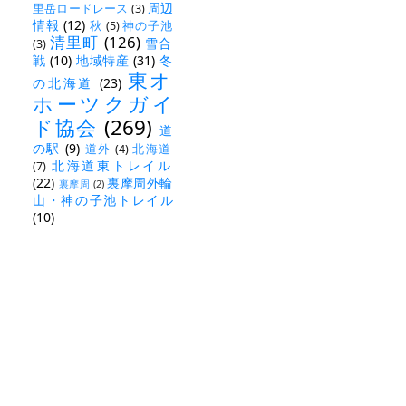
周辺
里岳ロードレース
(3)
情報
(12)
秋
(5)
神の子池
清里町
(126)
雪合
(3)
戦
(10)
地域特産
(31)
冬
東オ
の北海道
(23)
ホーツクガイ
ド協会
(269)
道
の駅
(9)
道外
(4)
北海道
北海道東トレイル
(7)
(22)
裏摩周外輪
裏摩周
(2)
山・神の子池トレイル
(10)