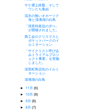
サケ遡上終盤、そして
ワシたち集結
流氷の無いオホーツク
海と濤沸湖の白鳥
「清里特産品の夕べ」
が開催されました。
商工会のクリスマスと
ポケットパークのイ
ルミネーション
「サイクリスト呼び込
みトライアルプロジ
ェクト事業」を実施
しました。
清里町商店街のイルミ
ネーション
濤沸湖の白鳥
11月
(6)
►
10月
(8)
►
9月
(8)
►
8月
(7)
►