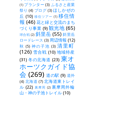
プランター
(3)
ふるさと産業
(1)
ほしかぜの
祭り
(4)
ブログ
(3)
移住情
丘
(10)
移住ツアー
(1)
報
(46)
花と緑と交流のまち
観光地
(65)
づくり事業
(9)
斜里岳
(55)
斜里岳
球合戦
(2)
周辺情報
(12)
ロードレース
(3)
清里町
秋
(5)
神の子池
(3)
(126)
雪合戦
(10)
地域特産
東オ
(31)
冬の北海道
(23)
ホーツクガイド協
会
(269)
道の駅
(9)
道外
北海道東トレイ
(4)
北海道
(7)
ル
(22)
裏摩周外輪
裏摩周
(2)
山・神の子池トレイル
(10)