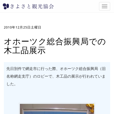
T
o
g
g
l
2010年12月25日土曜日
e
n
オホーツク総合振興局での
a
木工品展示
v
i
g
a
t
先日別件で網走市に行った際、オホーツク総合振興局（旧
i
名称網走支庁）のロビーで、木工品の展示が行われていま
o
n
した。