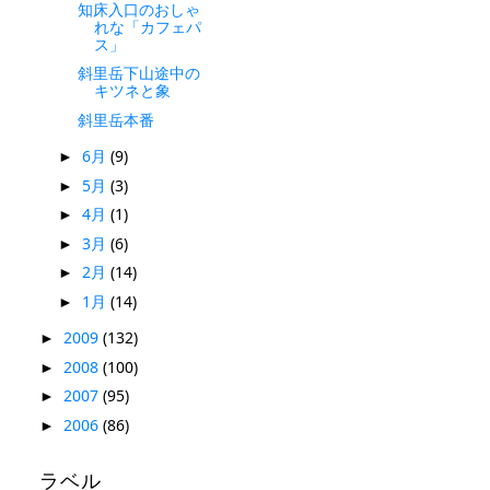
知床入口のおしゃ
れな「カフェパ
ス」
斜里岳下山途中の
キツネと象
斜里岳本番
6月
(9)
►
5月
(3)
►
4月
(1)
►
3月
(6)
►
2月
(14)
►
1月
(14)
►
2009
(132)
►
2008
(100)
►
2007
(95)
►
2006
(86)
►
ラベル