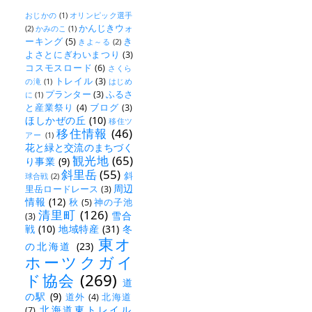
おじかの
(1)
オリンピック選手
かんじきウォ
(2)
かみのこ
(1)
ーキング
(5)
き
きよ～る
(2)
よさとにぎわいまつり
(3)
コスモスロード
(6)
さくら
トレイル
(3)
の滝
(1)
はじめ
プランター
(3)
ふるさ
に
(1)
と産業祭り
(4)
ブログ
(3)
ほしかぜの丘
(10)
移住ツ
移住情報
(46)
アー
(1)
花と緑と交流のまちづく
観光地
(65)
り事業
(9)
斜里岳
(55)
斜
球合戦
(2)
周辺
里岳ロードレース
(3)
情報
(12)
秋
(5)
神の子池
清里町
(126)
雪合
(3)
戦
(10)
地域特産
(31)
冬
東オ
の北海道
(23)
ホーツクガイ
ド協会
(269)
道
の駅
(9)
道外
(4)
北海道
北海道東トレイル
(7)