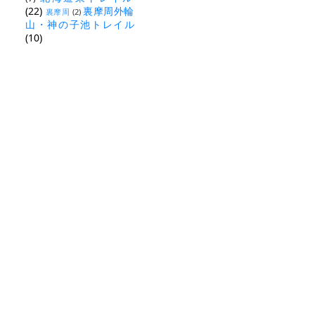
(22)
裏摩周外輪
裏摩周
(2)
山・神の子池トレイル
(10)