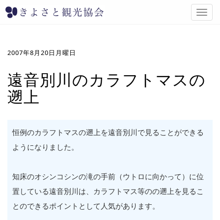
T
o
g
g
l
2007年8月20日月曜日
e
n
遠音別川のカラフトマスの
a
遡上
v
i
g
a
t
恒例のカラフトマスの遡上を遠音別川で見ることができる
i
ようになりました。
o
n
知床のオシンコシンの滝の手前（ウトロに向かって）に位
置している遠音別川は、カラフトマス等のの遡上を見るこ
とのできるポイントとして人気があります。