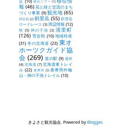
移住情
丘
(10)
移住ツアー
(1)
報
(46)
花と緑と交流のまち
観光地
(65)
づくり事業
(9)
斜里岳
(55)
斜里岳
球合戦
(2)
周辺情報
(12)
ロードレース
(3)
清里町
秋
(5)
神の子池
(3)
(126)
雪合戦
(10)
地域特産
東オ
(31)
冬の北海道
(23)
ホーツクガイド協
会
(269)
道の駅
(9)
道外
北海道東トレイ
(4)
北海道
(7)
ル
(22)
裏摩周外輪
裏摩周
(2)
山・神の子池トレイル
(10)
きよさと観光協会. Powered by
Blogger
.