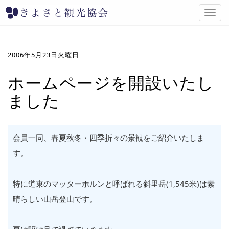
T
o
g
g
l
2006年5月23日火曜日
e
n
ホームページを開設いたし
a
ました
v
i
g
a
t
会員一同、春夏秋冬・四季折々の景観をご紹介いたしま
i
す。
o
n
特に道東のマッターホルンと呼ばれる斜里岳(1,545米)は素
晴らしい山岳登山です。