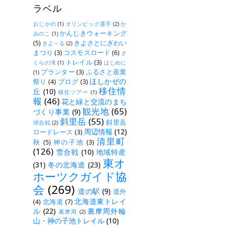
ラベル
おじかの
(1)
オリンピック選手
(2)
か
かんじきウォーキング
みのこ
(1)
(5)
きよさとにぎわい
きよ～る
(2)
まつり
(3)
コスモスロード
(6)
さ
トレイル
(3)
くらの滝
(1)
はじめに
プランター
(3)
ふるさと産業
(1)
ほしかぜの
祭り
(4)
ブログ
(3)
移住情
丘
(10)
移住ツアー
(1)
報
(46)
花と緑と交流のまち
観光地
(65)
づくり事業
(9)
斜里岳
(55)
斜里岳
球合戦
(2)
周辺情報
(12)
ロードレース
(3)
清里町
秋
(5)
神の子池
(3)
(126)
雪合戦
(10)
地域特産
東オ
(31)
冬の北海道
(23)
ホーツクガイド協
会
(269)
道の駅
(9)
道外
北海道東トレイ
(4)
北海道
(7)
ル
(22)
裏摩周外輪
裏摩周
(2)
山・神の子池トレイル
(10)